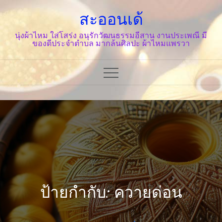
Skip
สะออนเด้
to
content
นุ่งผ้าไหม ใส่โสร่ง อนุรักวัฒนธรรมอีสาน งานประเพณี มี
ของดีประจำตำบล มากล้นศิลปะ ผ้าไหมแพรวา
ป้ายกำกับ: ควายด่อน