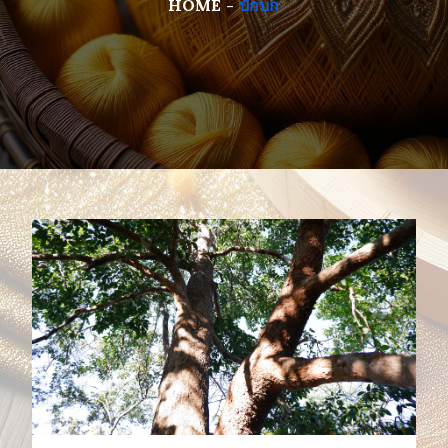
HOME
บักบก