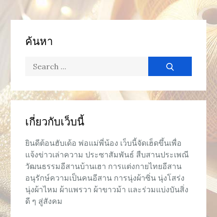
ค้นหา
Search
for:
เกี่ยวกับเว็บนี้
ยินดีต้อนฮับเด้อ พ่อแม่พี่น้อง เว็บนี้จัดเฮ็ดขึ้นเพื่อ
แจ้งข่าวเล่าความ ประซาสัมพันธ์ สืบสานประเพณี
วัฒนธรรมอีสานบ้านเฮา การแต่งกายไทยอีสาน
อนุรักษ์ความเป็นคนอีสาน การนุ่งผ้าซิ่น นุ่งโสร่ง
นุ่งผ้าไหม ผ้าแพรวา ผ้าขาวม้า และร่วมแบ่งบันสิ่ง
ดี ๆ สู่สังคม