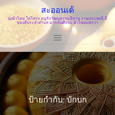
Skip
สะออนเด้
to
content
นุ่งผ้าไหม ใส่โสร่ง อนุรักวัฒนธรรมอีสาน งานประเพณี มี
ของดีประจำตำบล มากล้นศิลปะ ผ้าไหมแพรวา
ป้ายกำกับ: บักบก