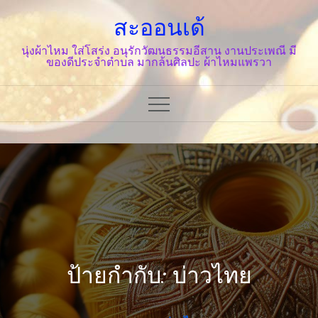
Skip
สะออนเด้
to
content
นุ่งผ้าไหม ใส่โสร่ง อนุรักวัฒนธรรมอีสาน งานประเพณี มี
ของดีประจำตำบล มากล้นศิลปะ ผ้าไหมแพรวา
ป้ายกำกับ: บ่าวไทย