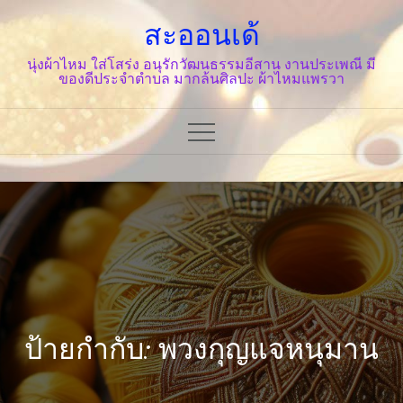
Skip
สะออนเด้
to
content
นุ่งผ้าไหม ใส่โสร่ง อนุรักวัฒนธรรมอีสาน งานประเพณี มี
ของดีประจำตำบล มากล้นศิลปะ ผ้าไหมแพรวา
ป้ายกำกับ: พวงกุญแจหนุมาน