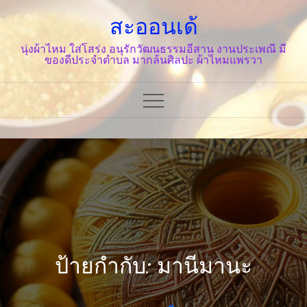
Skip
สะออนเด้
to
content
นุ่งผ้าไหม ใส่โสร่ง อนุรักวัฒนธรรมอีสาน งานประเพณี มี
ของดีประจำตำบล มากล้นศิลปะ ผ้าไหมแพรวา
ป้ายกำกับ: มานีมานะ