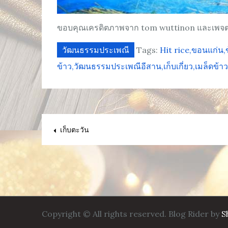
ขอบคุณเครดิตภาพจาก tom wuttinon และเพจ
วัฒนธรรมประเพณี
Tags:
Hit rice
ขอนแก่น
ข้าว
วัฒนธรรมประเพณีอีสาน
เก็บเกี่ยว
เมล็ดข้าว
เมนู
เก็บตะวัน
นำทาง
เรื่อง
Copyright © All rights reserved. Blog Rider by
S