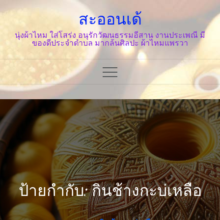
Skip
สะออนเด้
to
content
นุ่งผ้าไหม ใส่โสร่ง อนุรักวัฒนธรรมอีสาน งานประเพณี มี
ของดีประจำตำบล มากล้นศิลปะ ผ้าไหมแพรวา
ป้ายกำกับ: กินช้างกะบ่เหลือ