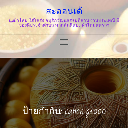
Skip
สะออนเด้
to
content
นุ่งผ้าไหม ใส่โสร่ง อนุรักวัฒนธรรมอีสาน งานประเพณี มี
ของดีประจำตำบล มากล้นศิลปะ ผ้าไหมแพรวา
ป้ายกำกับ: canon g1000