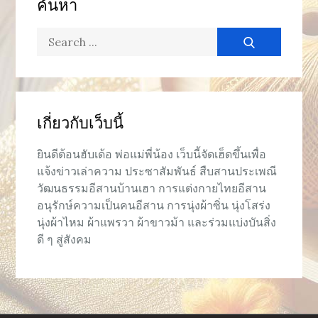
ค้นหา
Search
for:
เกี่ยวกับเว็บนี้
ยินดีต้อนฮับเด้อ พ่อแม่พี่น้อง เว็บนี้จัดเฮ็ดขึ้นเพื่อ
แจ้งข่าวเล่าความ ประซาสัมพันธ์ สืบสานประเพณี
วัฒนธรรมอีสานบ้านเฮา การแต่งกายไทยอีสาน
อนุรักษ์ความเป็นคนอีสาน การนุ่งผ้าซิ่น นุ่งโสร่ง
นุ่งผ้าไหม ผ้าแพรวา ผ้าขาวม้า และร่วมแบ่งบันสิ่ง
ดี ๆ สู่สังคม