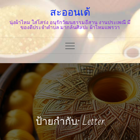
Skip
สะออนเด้
to
content
นุ่งผ้าไหม ใส่โสร่ง อนุรักวัฒนธรรมอีสาน งานประเพณี มี
ของดีประจำตำบล มากล้นศิลปะ ผ้าไหมแพรวา
ป้ายกำกับ: Letter